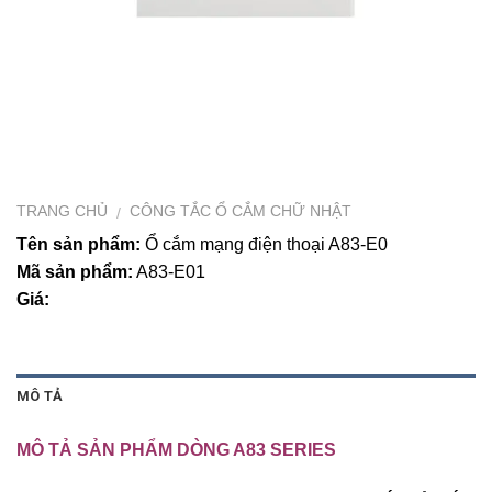
TRANG CHỦ
CÔNG TẮC Ổ CẮM CHỮ NHẬT
/
Tên sản phẩm:
Ổ cắm mạng điện thoại A83-E0
Mã sản phẩm:
A83-E01
Giá:
MÔ TẢ
MÔ TẢ SẢN PHẨM DÒNG A83 SERIES