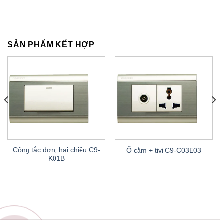
SẢN PHẨM KẾT HỢP
Công tắc đơn, hai chiều C9-
Ổ cắm + tivi C9-C03E03
K01B