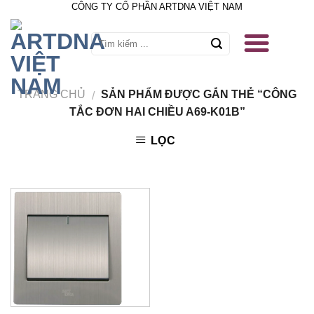
CÔNG TY CỔ PHẦN ARTDNA VIỆT NAM
Skip
to
content
TRANG CHỦ
SẢN PHẨM ĐƯỢC GẮN THẺ “CÔNG
/
TẮC ĐƠN HAI CHIỀU A69-K01B”
LỌC