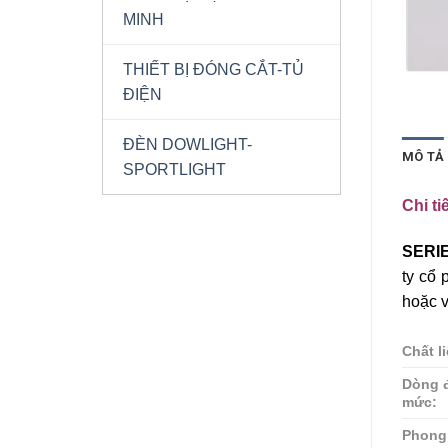
MINH
THIẾT BỊ ĐÓNG CẮT-TỦ
ĐIỆN
ĐÈN DOWLIGHT-
MÔ TẢ
SPORTLIGHT
Chi ti
SERI
ty cổ
hoặc v
Chất l
Dòng đ
mức:
Phong