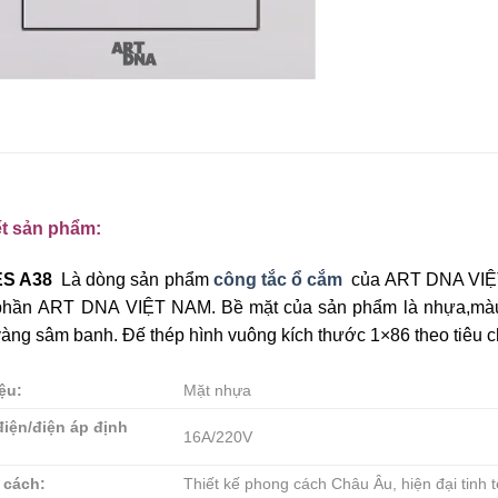
ết sản phẩm:
ES A38
Là dòng sản phẩm
công tắc ổ cắm
của ART DNA VIỆT
 phần ART DNA VIỆT NAM. Bề mặt của sản phẩm là nhựa,màu 
àng sâm banh. Đế thép hình vuông kích thước 1×86 theo tiêu c
iệu:
Mặt nhựa
iện/điện áp định
16A/220V
 cách:
Thiết kế phong cách Châu Âu, hiện đại tinh 