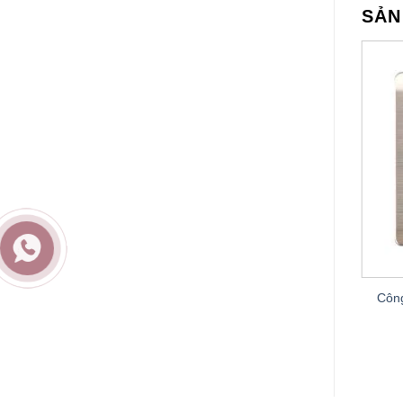
SẢN
Công
hiều A66-K2B
Công tắc bốn, một chiều A66-K04A