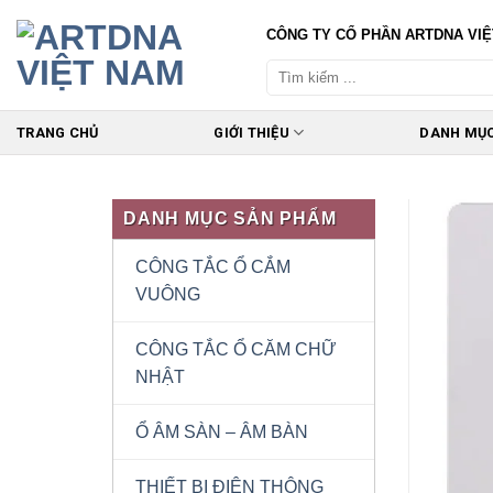
Skip
CÔNG TY CỔ PHẦN ARTDNA VI
to
content
TRANG CHỦ
GIỚI THIỆU
DANH MỤ
DANH MỤC SẢN PHẨM
CÔNG TẮC Ổ CẮM
VUÔNG
CÔNG TẮC Ổ CĂM CHỮ
NHẬT
Ổ ÂM SÀN – ÂM BÀN
THIẾT BỊ ĐIỆN THÔNG