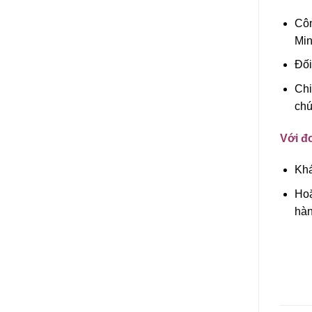
Côn
Min
Đối
Chi
chú
Với đơ
Khá
Hoặ
hàn