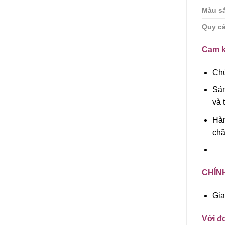
Màu s
Quy c
Cam k
Chú
Sản
và 
Hàn
chầ
CHÍN
Gia
Với đơ