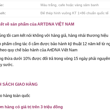
ắc:
Màu trắng, cafe hoặc vàng sâm banh
ách:
Đế thép hình vuông KT 1×86 chuẩn quốc tế
ết về sản phẩm của ARTDNA VIỆT NAM
ng tôi cam kết nói không với hàng giả, hàng nhái thương hiệu
 phẩm công tác ổ cắm được bảo hành kỹ thuật 12 năm kể từ ng
theo quy chế bảo hành của ArtDNA Việt Nam
g thừa dưới 10% được đổi trả trong vòng 15 ngày phải nguyê
y sước.
H SÁCH GIAO HÀNG
o hàng toàn quốc
n hàng có giá trị trên 3 triệu đồng