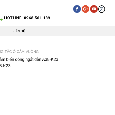
Z
HOTLINE: 0968 561 139
LIÊN HỆ
G TĂC Ổ CẮM VUÔNG
m biến đóng ngắt đèn A38-K23
8-K23