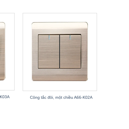
Ổ cắm mạ
-K03A
Công tắc đôi, một chiều A66-K02A