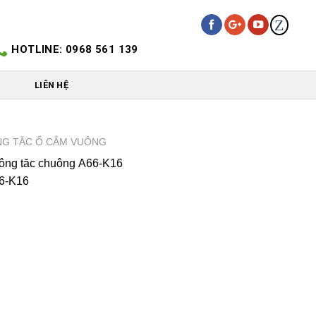
Z
HOTLINE: 0968 561 139
LIÊN HỆ
G TĂC Ổ CẮM VUÔNG
ng tăc chuông A66-K16
6-K16