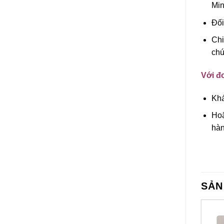
Min
Đối
Chi
chú
Với đơ
Khá
Hoặ
hàn
SẢN