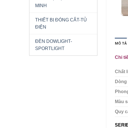
MINH
THIẾT BỊ ĐÓNG CẮT-TỦ
ĐIỆN
ĐÈN DOWLIGHT-
MÔ TẢ
SPORTLIGHT
Chi t
Chất l
Dòng 
Phong
Màu s
Quy c
SERI