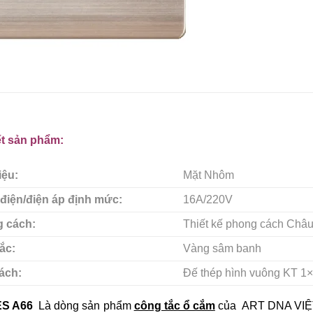
iết sản phẩm:
iệu:
Mặt Nhôm
điện/điện áp định mức:
16A/220V
 cách:
Thiết kế phong cách Châu 
ắc:
Vàng sâm banh
ách:
Đế thép hình vuông KT 1×
ES A66
Là dòng sản phẩm
công tắc ổ cắm
của ART DNA VIỆT