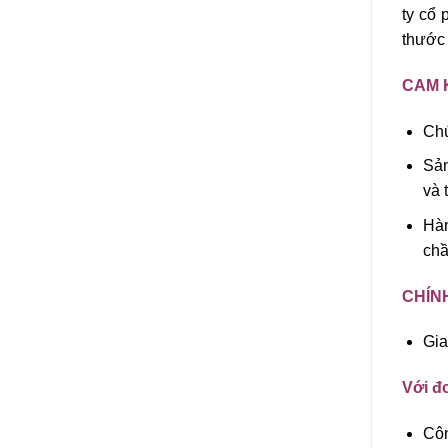
ty cổ
thước 
CAM 
Chú
Sản
và 
Hàn
chầ
CHÍN
Gia
Với đơ
Côn