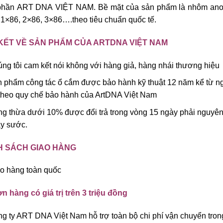
 phần ART DNA VIỆT NAM. Bề mặt của sản phẩm là nhôm anod
1×86, 2×86, 3×86….theo tiêu chuẩn quốc tế.
KẾT VỀ SẢN PHẨM CỦA ARTDNA VIỆT NAM
ng tôi cam kết nói không với hàng giả, hàng nhái thương hiệu
 phẩm công tác ổ cắm được bảo hành kỹ thuật 12 năm kể từ ng
theo quy chế bảo hành của ArtDNA Việt Nam
g thừa dưới 10% được đổi trả trong vòng 15 ngày phải nguyê
y sước.
H SÁCH GIAO HÀNG
o hàng toàn quốc
n hàng có giá trị trên 3 triệu đồng
g ty ART DNA Việt Nam hỗ trợ toàn bộ chi phí vận chuyển tron