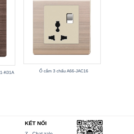
Ổ cắm 3 chấu A66-JAC16
G1-K01A
Công tắc
KẾT NỐI
Z
Chat zalo