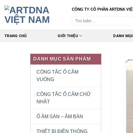
Skip
CÔNG TY CỔ PHẦN ARTDNA VI
to
content
TRANG CHỦ
GIỚI THIỆU
DANH MỤ
DANH MỤC SẢN PHẨM
CÔNG TẮC Ổ CẮM
VUÔNG
CÔNG TẮC Ổ CĂM CHỮ
NHẬT
Ổ ÂM SÀN – ÂM BÀN
THIẾT BỊ ĐIỆN THÔNG