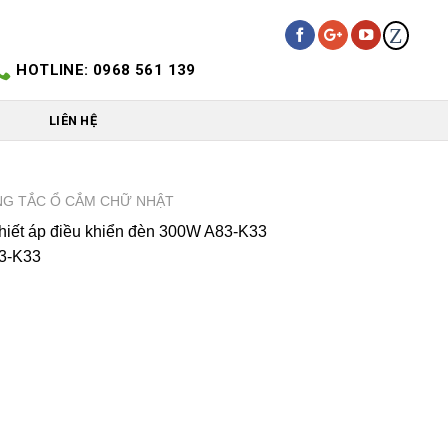
Z
HOTLINE: 0968 561 139
LIÊN HỆ
G TẮC Ổ CẮM CHỮ NHẬT
iết áp điều khiển đèn 300W A83-K33
3-K33