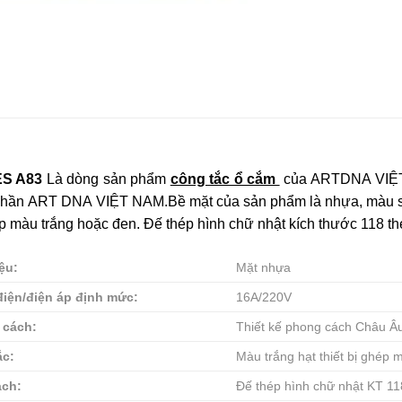
ES A83
Là dòng sản phẩm
công tắc ổ cắm
của ARTDNA VIỆT 
 phần ART DNA VIỆT NAM.Bề mặt của sản phẩm là nhựa, màu sắc
p màu trắng hoặc đen. Đế thép hình chữ nhật kích thước 118 th
iệu:
Mặt nhựa
iện/điện áp định mức:
16A/220V
 cách:
Thiết kế phong cách Châu Âu,
ắc:
Màu trắng hạt thiết bị ghép 
ách:
Đế thép hình chữ nhật KT 11