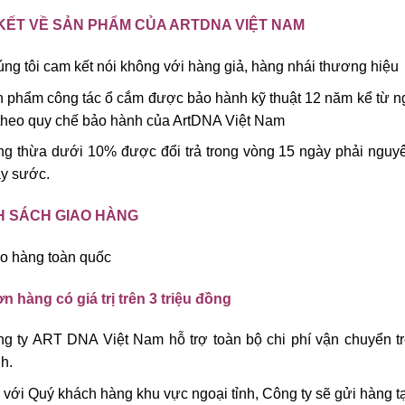
KẾT VỀ SẢN PHẨM CỦA ARTDNA VIỆT NAM
ng tôi cam kết nói không với hàng giả, hàng nhái thương hiệu
 phẩm công tác ổ cắm được bảo hành kỹ thuật 12 năm kể từ n
theo quy chế bảo hành của ArtDNA Việt Nam
g thừa dưới 10% được đổi trả trong vòng 15 ngày phải nguy
y sước.
H SÁCH GIAO HÀNG
o hàng toàn quốc
n hàng có giá trị trên 3 triệu đồng
g ty ART DNA Việt Nam hỗ trợ toàn bộ chi phí vận chuyển t
h.
 với Quý khách hàng khu vực ngoại tỉnh, Công ty sẽ gửi hàng tạ