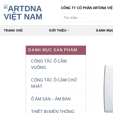
Skip
CÔNG TY CỔ PHẦN ARTDNA VI
to
content
TRANG CHỦ
GIỚI THIỆU
DANH MỤ
DANH MỤC SẢN PHẨM
CÔNG TẮC Ổ CẮM
VUÔNG
CÔNG TẮC Ổ CĂM CHỮ
NHẬT
Ổ ÂM SÀN – ÂM BÀN
THIẾT BỊ ĐIỆN THÔNG