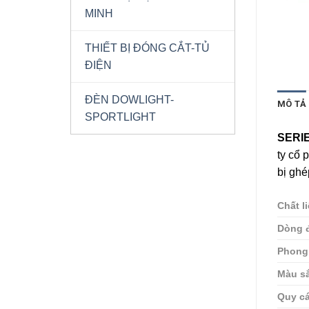
MINH
THIẾT BỊ ĐÓNG CẮT-TỦ
ĐIỆN
ĐÈN DOWLIGHT-
MÔ TẢ
SPORTLIGHT
SERI
ty cổ
bị ghé
Chất l
Dòng đ
Phong
Màu s
Quy c