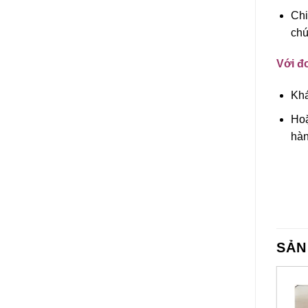
Chi
chú
Với đơ
Khá
Hoặ
hàn
SẢN