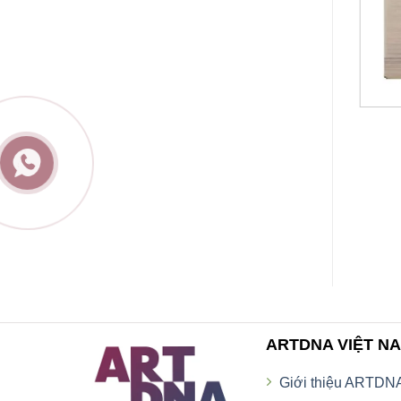
Công tắc LED đơn, một chiều A85-
.MC03
MK1A
ARTDNA VIỆT N
Giới thiệu ARTDN