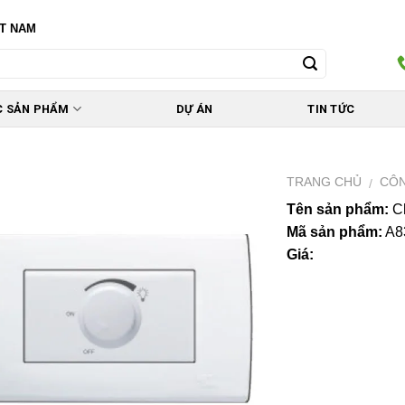
ỆT NAM
C SẢN PHẨM
DỰ ÁN
TIN TỨC
TRANG CHỦ
CÔN
/
Tên sản phẩm:
Ch
Mã sản phẩm:
A8
Giá: