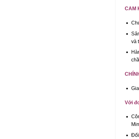
CAM 
Chú
Sản
và 
Hàn
chầ
CHÍN
Gia
Với đơ
Côn
Min
Đối