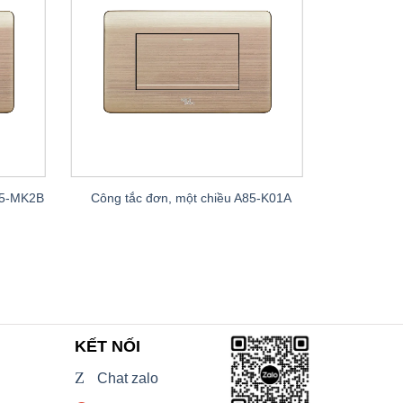
A85-MK2B
Công tắc đơn, một chiều A85-K01A
Công tắc
KẾT NỐI
Z
Chat zalo