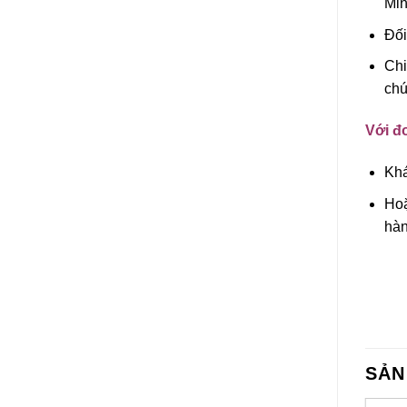
Min
Đối
Chi
chú
Với đơ
Khá
Hoặ
hàn
SẢN