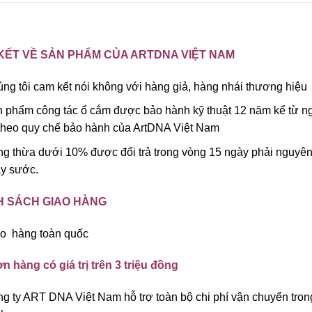
KẾT VỀ SẢN PHẨM CỦA ARTDNA VIỆT NAM
ng tôi cam kết nói không với hàng giả, hàng nhái thương hiệu
 phẩm công tác ổ cắm được bảo hành kỹ thuật 12 năm kể từ ng
theo quy chế bảo hành của ArtDNA Việt Nam
g thừa dưới 10% được đổi trả trong vòng 15 ngày phải nguyê
y sước.
H SÁCH GIAO HÀNG
o hàng toàn quốc
n hàng có giá trị trên 3 triệu đồng
g ty ART DNA Việt Nam hỗ trợ toàn bộ chi phí vận chuyển tron