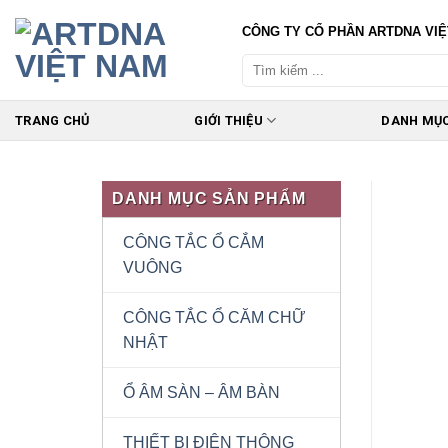
Skip
CÔNG TY CỔ PHẦN ARTDNA VI
to
content
TRANG CHỦ
GIỚI THIỆU
DANH MỤ
DANH MỤC SẢN PHẨM
CÔNG TẮC Ổ CẮM
VUÔNG
CÔNG TẮC Ổ CĂM CHỮ
NHẬT
Ổ ÂM SÀN – ÂM BÀN
THIẾT BỊ ĐIỆN THÔNG