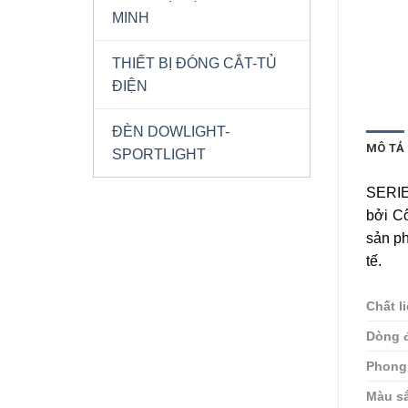
MINH
THIẾT BỊ ĐÓNG CẮT-TỦ
ĐIỆN
ĐÈN DOWLIGHT-
MÔ TẢ
SPORTLIGHT
SERIE
bởi C
sản p
tế.
Chất l
Dòng đ
Phong
Màu s