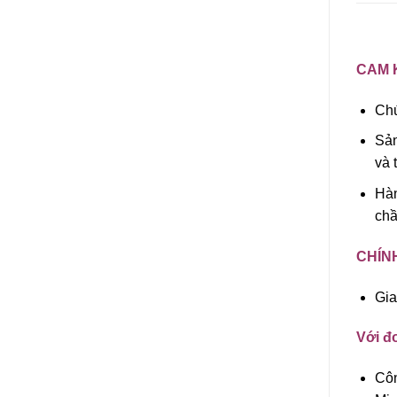
CAM 
Chú
Sản
và 
Hàn
chầ
CHÍN
Gia
Với đơ
Côn