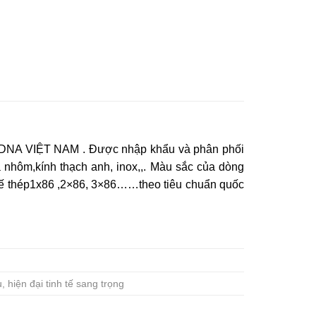
NA VIỆT NAM . Được nhập khẩu và phân phối
hôm,kính thạch anh, inox,,. Màu sắc của dòng
ế thép1x86 ,2×86, 3×86……theo tiêu chuẩn quốc
 hiện đại tinh tế sang trọng