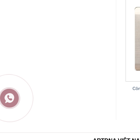
Ổ cắm mạng máy tính + Ổ cắm TV
ách sạn A66-
Côn
A66-E0203