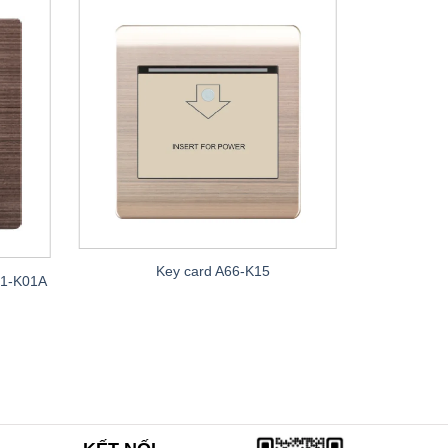
Key card A66-K15
Chiết
G1-K01A