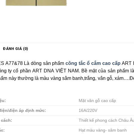
ĐÁNH GIÁ (0)
S A77&78 Là dòng sản phẩm
công tắc ổ cắm cao cấp
ART D
ông ty cổ phần ART DNA VIỆT NAM. Bề mặt của sản phẩm là n
hẩm này thường là màu vàng sâm banh,trắng, vân gỗ, xám….Đ
iệu:
Mặt vân gỗ cao cấp
iện/điện áp định mức:
16A/220V
 cách:
Thiết kế phong cách Châu Âu,
ắc:
Hạt màu vàng- sâm banh