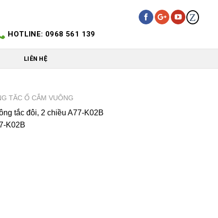
Z
HOTLINE: 0968 561 139
LIÊN HỆ
G TĂC Ổ CẮM VUÔNG
ng tắc đôi, 2 chiều A77-K02B
7-K02B