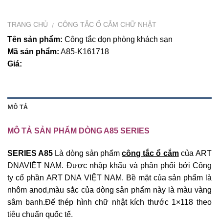
TRANG CHỦ
CÔNG TẮC Ổ CẮM CHỮ NHẬT
/
Tên sản phẩm:
Công tắc dọn phòng khách sạn
Mã sản phẩm:
A85-K161718
Giá:
MÔ TẢ
MÔ TẢ SẢN PHẨM DÒNG A85 SERIES
SERIES A85
Là dòng sản phẩm
công tắc ổ cắm
của ART
DNAVIỆT NAM. Được nhập khẩu và phân phối bởi Công
ty cổ phần ART DNA VIỆT NAM. Bề mặt của sản phẩm là
nhôm anod,màu sắc của dòng sản phẩm này là màu vàng
sâm banh.Đế thép hình chữ nhật kích thước 1×118 theo
tiêu chuẩn quốc tế.