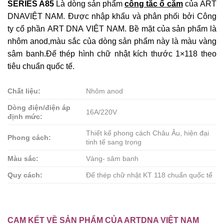
SERIES A85
Là dòng sản phẩm
công tắc ổ cắm
của ART
DNAVIỆT NAM. Được nhập khẩu và phân phối bởi Công
ty cổ phần ART DNA VIỆT NAM. Bề mặt của sản phẩm là
nhôm anod,màu sắc của dòng sản phẩm này là màu vàng
sâm banh.Đế thép hình chữ nhật kích thước 1×118 theo
tiêu chuẩn quốc tế.
Chất liệu:
Nhôm anod
Dòng điện/điện áp
16A/220V
định mức:
Thiết kế phong cách Châu Âu, hiện đại
Phong cách:
tinh tế sang trọng
Màu sắc:
Vàng- sâm banh
Quy cách:
Đế thép chữ nhật KT 118 chuẩn quốc tế
CAM KẾT VỀ SẢN PHẨM CỦA ARTDNA VIỆT NAM