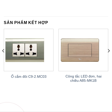
SẢN PHẨM KẾT HỢP
Công tắc LED đơn, hai
Ổ cắm đôi C9-2.MC03
chiều A85-MK1B