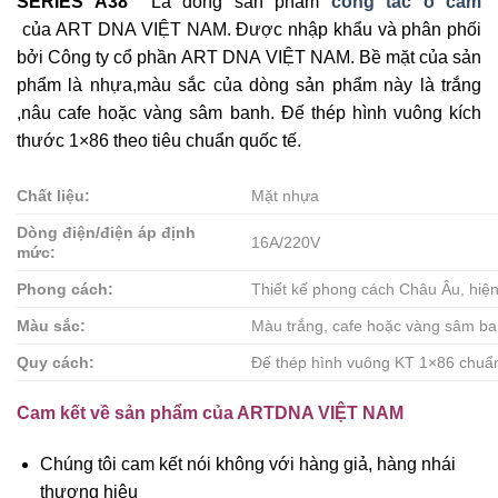
SERIES A38
Là dòng sản phẩm
công tắc ổ cắm
của ART DNA VIỆT NAM. Được nhập khẩu và phân phối
bởi Công ty cổ phần ART DNA VIỆT NAM. Bề mặt của sản
phẩm là nhựa,màu sắc của dòng sản phẩm này là trắng
,nâu cafe hoặc vàng sâm banh. Đế thép hình vuông kích
thước 1×86 theo tiêu chuẩn quốc tế.
Chất liệu:
Mặt nhựa
Dòng điện/điện áp định
16A/220V
mức:
Phong cách:
Thiết kế phong cách Châu Âu, hiện 
Màu sắc:
Màu trắng, cafe hoặc vàng sâm b
Quy cách:
Đế thép hình vuông KT 1×86 chuẩn
Cam kết về sản phẩm của ARTDNA VIỆT NAM
Chúng tôi cam kết nói không với hàng giả, hàng nhái
thương hiệu