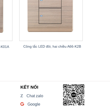
Công tắc 
Công tắc LED đôi, hai chiều A66-K2B
6-K01A
KẾT NỐI
Z
Chat zalo
Google