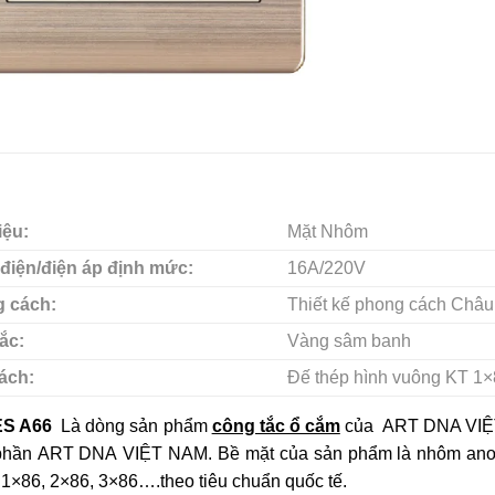
iệu:
Mặt Nhôm
điện/điện áp định mức:
16A/220V
 cách:
Thiết kế phong cách Châu Â
ắc:
Vàng sâm banh
ách:
Đế thép hình vuông KT 1×
ES A66
Là dòng sản phẩm
công tắc ổ cắm
của ART DNA VIỆT
 phần ART DNA VIỆT NAM. Bề mặt của sản phẩm là nhôm anod
1×86, 2×86, 3×86….theo tiêu chuẩn quốc tế.