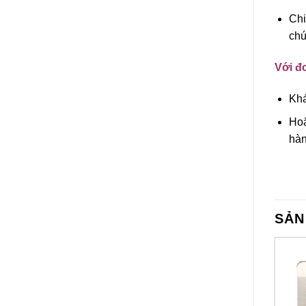
Chi
chú
Với đơ
Khá
Hoặ
hàn
SẢN