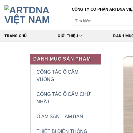
Skip
CÔNG TY CỔ PHẦN ARTDNA VI
to
content
TRANG CHỦ
GIỚI THIỆU
DANH MỤ
DANH MỤC SẢN PHẨM
CÔNG TẮC Ổ CẮM
VUÔNG
CÔNG TẮC Ổ CĂM CHỮ
NHẬT
Ổ ÂM SÀN – ÂM BÀN
THIẾT BỊ ĐIỆN THÔNG