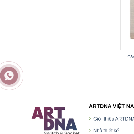
Công tắc bốn, hai chiều A66-K04B
 A66-K11
Côn
ARTDNA VIỆT N
Giới thiệu ARTDN
Nhà thiết kế