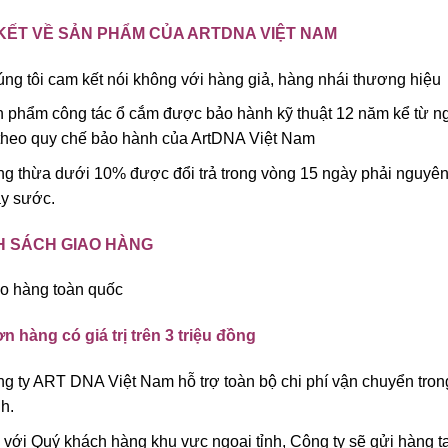
KẾT VỀ SẢN PHẨM CỦA ARTDNA VIỆT NAM
ng tôi cam kết nói không với hàng giả, hàng nhái thương hiệu
 phẩm công tác ổ cắm được bảo hành kỹ thuật 12 năm kể từ ng
theo quy chế bảo hành của ArtDNA Việt Nam
g thừa dưới 10% được đổi trả trong vòng 15 ngày phải nguyê
y sước.
H SÁCH GIAO HÀNG
o hàng toàn quốc
n hàng có giá trị trên 3 triệu đồng
g ty ART DNA Việt Nam hỗ trợ toàn bộ chi phí vận chuyển tron
h.
 với Quý khách hàng khu vực ngoại tỉnh, Công ty sẽ gửi hàng tạ