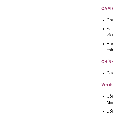
CAM 
Chú
Sản
và 
Hàn
chầ
CHÍN
Gia
Với đơ
Côn
Min
Đối