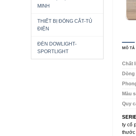
MINH
THIẾT BỊ ĐÓNG CẮT-TỦ
ĐIỆN
ĐÈN DOWLIGHT-
MÔ TẢ
SPORTLIGHT
Chất l
Dòng 
Phong
Màu s
Quy c
SERI
ty cổ
thước 