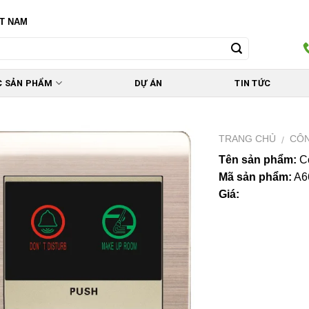
ỆT NAM
C SẢN PHẨM
DỰ ÁN
TIN TỨC
TRANG CHỦ
CÔN
/
Tên sản phẩm:
Cô
Mã sản phẩm:
A6
Giá: