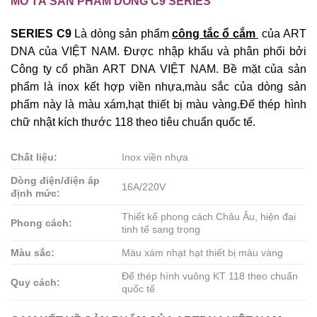
MÔ TẢ SẢN PHẨM DÒNG C9 SERIES
SERIES C9
Là dòng sản phẩm
công tắc ổ cắm
của ART
DNA của VIỆT NAM. Được nhập khẩu và phân phối bởi
Công ty cổ phần ART DNA VIỆT NAM. Bề mặt của sản
phẩm là inox kết hợp viền nhựa,màu sắc của dòng sản
phẩm này là màu xám,hạt thiết bị màu vàng.Đế thép hình
chữ nhật kích thước 118 theo tiêu chuẩn quốc tế.
Chất liệu:
Inox viền nhựa
Dòng điện/điện áp
16A/220V
định mức:
Thiết kế phong cách Châu Âu, hiện đại
Phong cách:
tinh tế sang trọng
Màu sắc:
Màu xám nhạt hạt thiết bị màu vàng
Đế thép hình vuông KT 118 theo chuẩn
Quy cách:
quốc tế