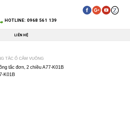
Z
HOTLINE: 0968 561 139
LIÊN HỆ
G TĂC Ổ CẮM VUÔNG
ng tắc đơn, 2 chiều A77-K01B
7-K01B