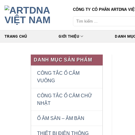
Skip
CÔNG TY CỔ PHẦN ARTDNA VI
to
content
TRANG CHỦ
GIỚI THIỆU
DANH MỤ
DANH MỤC SẢN PHẨM
CÔNG TẮC Ổ CẮM
VUÔNG
CÔNG TẮC Ổ CĂM CHỮ
NHẬT
Ổ ÂM SÀN – ÂM BÀN
THIẾT BỊ ĐIỆN THÔNG