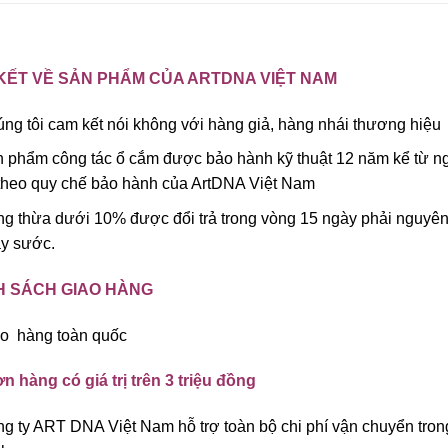
KẾT VỀ SẢN PHẨM CỦA ARTDNA VIỆT NAM
ng tôi cam kết nói không với hàng giả, hàng nhái thương hiệu
 phẩm công tác ổ cắm được bảo hành kỹ thuật 12 năm kể từ ng
theo quy chế bảo hành của ArtDNA Việt Nam
g thừa dưới 10% được đổi trả trong vòng 15 ngày phải nguyê
y sước.
H SÁCH GIAO HÀNG
o hàng toàn quốc
n hàng có giá trị trên 3 triệu đồng
g ty ART DNA Việt Nam hỗ trợ toàn bộ chi phí vận chuyển tron