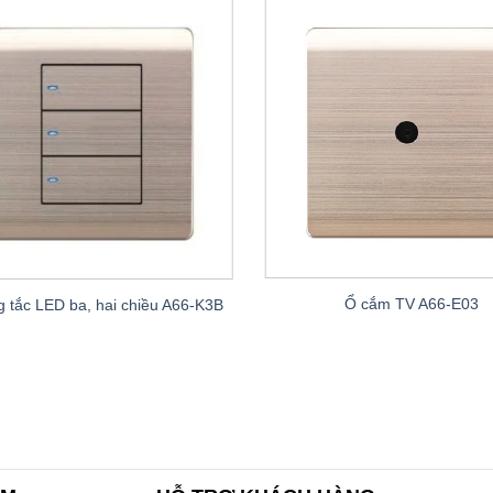
Ổ cắm TV A66-E03
 tắc LED ba, hai chiều A66-K3B