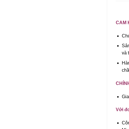
CAM 
Chú
Sản
và 
Hàn
chầ
CHÍN
Gia
Với đơ
Côn