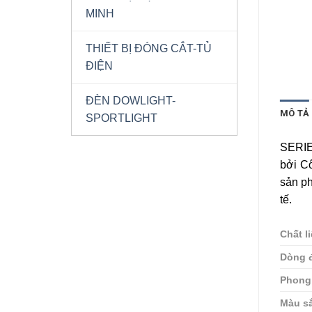
MINH
THIẾT BỊ ĐÓNG CẮT-TỦ
ĐIỆN
ĐÈN DOWLIGHT-
MÔ TẢ
SPORTLIGHT
SERIE
bởi C
sản p
tế.
Chất l
Dòng đ
Phong
Màu s