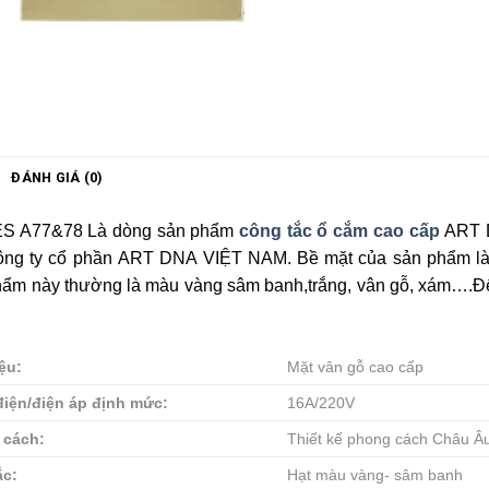
ĐÁNH GIÁ (0)
S A77&78 Là dòng sản phẩm
công tắc ổ cắm cao cấp
ART D
ông ty cổ phần ART DNA VIỆT NAM. Bề mặt của sản phẩm là n
hẩm này thường là màu vàng sâm banh,trắng, vân gỗ, xám….Đ
iệu:
Mặt vân gỗ cao cấp
iện/điện áp định mức:
16A/220V
 cách:
Thiết kế phong cách Châu Âu,
ắc:
Hạt màu vàng- sâm banh