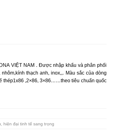
NA VIỆT NAM . Được nhập khẩu và phân phối
hôm,kính thạch anh, inox,,. Màu sắc của dòng
ế thép1x86 ,2×86, 3×86……theo tiêu chuẩn quốc
 hiện đại tinh tế sang trọng