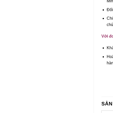
Min
Đối
Chi
chú
Với đơ
Khá
Hoặ
hàn
SẢN